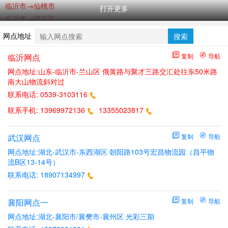
临沂市→仙桃市
打开更多
临沂市→潜江市
临沂市→孝感市
网点地址
搜索
临沂市→黄石市
临沂市→十堰市
临沂网点
复制
导航
临沂市→宜昌市
网点地址:山东-临沂市-兰山区 俄黄路与聚才三路交汇处往东50米路
南大山物流斜对过
临沂市→鄂州市
联系电话:
0539-3103116
临沂市→荆门市
临沂市→荆州市
联系手机:
13969972136
13355023817
临沂市→黄冈市
临沂市→咸宁市
武汉网点
复制
导航
临沂市→随州市
网点地址:湖北-武汉市-东西湖区 朝阳路103号宏昌物流园（昌平物
临沂市→恩施州
流B区13-14号）
武汉市→临沂市
联系电话:
18907134997
襄阳网点一
复制
导航
网点地址:湖北-襄阳市/襄樊市-襄州区 光彩三期