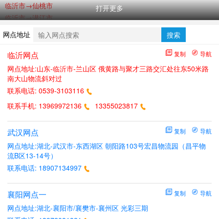
临沂市→仙桃市
打开更多
临沂市→潜江市
临沂市→孝感市
网点地址
搜索
临沂市→黄石市
临沂市→十堰市
临沂网点
复制
导航
临沂市→宜昌市
网点地址:山东-临沂市-兰山区 俄黄路与聚才三路交汇处往东50米路
南大山物流斜对过
临沂市→鄂州市
联系电话:
0539-3103116
临沂市→荆门市
临沂市→荆州市
联系手机:
13969972136
13355023817
临沂市→黄冈市
临沂市→咸宁市
武汉网点
复制
导航
临沂市→随州市
网点地址:湖北-武汉市-东西湖区 朝阳路103号宏昌物流园（昌平物
临沂市→恩施州
流B区13-14号）
武汉市→临沂市
联系电话:
18907134997
襄阳网点一
复制
导航
网点地址:湖北-襄阳市/襄樊市-襄州区 光彩三期