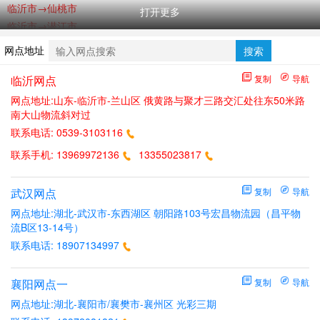
临沂市→仙桃市
打开更多
临沂市→潜江市
临沂市→孝感市
网点地址
搜索
临沂市→黄石市
临沂市→十堰市
临沂网点
复制
导航
临沂市→宜昌市
网点地址:山东-临沂市-兰山区 俄黄路与聚才三路交汇处往东50米路
南大山物流斜对过
临沂市→鄂州市
联系电话:
0539-3103116
临沂市→荆门市
临沂市→荆州市
联系手机:
13969972136
13355023817
临沂市→黄冈市
临沂市→咸宁市
武汉网点
复制
导航
临沂市→随州市
网点地址:湖北-武汉市-东西湖区 朝阳路103号宏昌物流园（昌平物
临沂市→恩施州
流B区13-14号）
武汉市→临沂市
联系电话:
18907134997
襄阳网点一
复制
导航
网点地址:湖北-襄阳市/襄樊市-襄州区 光彩三期